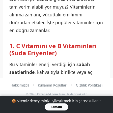
tam verim alabiliyor muyuz? Vitaminlerin
alınma zamanı, vücuttaki emilimini
doğrudan etkiler. İşte popüler vitaminler için
en doğru zamanlar.
1. C Vitamini ve B Vitaminleri
(Suda Eriyenler)
Bu vitaminler enerji verdiği için
sabah
saatlerinde
, kahvaltıyla birlikte veya aç
karnına alınması önerilir. Gece geç saatte
Hakkımızda
•
Kullanım Koşulları
•
Gizlilik Politikası
alınması, bazı kişilerde uykusuzluğa neden
© 2026
Eczane64.com
Tüm Hakları Saklıdır.
olabilir.
🍪 Sitemiz deneyiminizi iyileştirmek için çerez kullanır.
Tamam
2. D Vitamini, A, E ve K