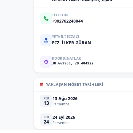
TELEFON
+902762248044
YETKILI ECZACI
ECZ. İLKER GÜRAN
KOORDINATLAR
38.669986, 29.404922
YAKLAŞAN NÖBET TARIHLERI
13 Ağu 2026
PER
13
Perşembe
24 Eyl 2026
PER
24
Perşembe