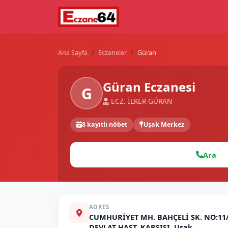
Ana Sayfa
Eczaneler
Güran
Güran Eczanesi
G
ECZ. İLKER GÜRAN
8 kayıtlı nöbet
Uşak Merkez
Ara
ADRES
CUMHURİYET MH. BAHÇELİ SK. NO:11/
DEVLAT HAST. KARŞISI, Uşak