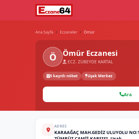
Ana Sayfa
Eczaneler
Ömür
Ömür Eczanesi
Ö
ECZ. ZÜBEYDE KARTAL
5 kayıtlı nöbet
Uşak Merkez
Ara
ADRES
KARAAĞAÇ MAH.GEDİZ ULUYOLU NO:1
ZÜMRÜT CAMİİ KARŞISI, Uşak