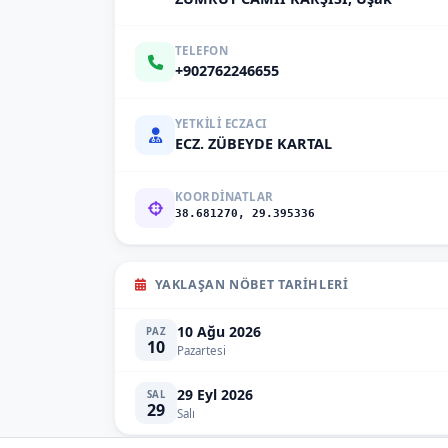
TELEFON
+902762246655
YETKILI ECZACI
ECZ. ZÜBEYDE KARTAL
KOORDINATLAR
38.681270, 29.395336
YAKLAŞAN NÖBET TARIHLERI
10 Ağu 2026
PAZ
10
Pazartesi
29 Eyl 2026
SAL
29
Salı