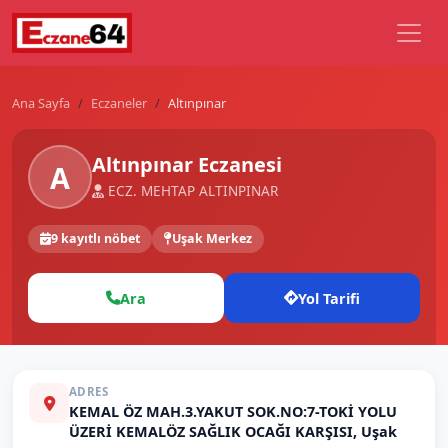
Ana Sayfa
Eczaneler
Altınpınar
Altınpınar Eczanesi
A
ECZ. MEHTAP ALTINPINAR
9 kayıtlı nöbet
Uşak Merkez
Ara
Yol Tarifi
ADRES
KEMAL ÖZ MAH.3.YAKUT SOK.NO:7-TOKİ YOLU
ÜZERİ KEMALÖZ SAĞLIK OCAĞI KARŞISI, Uşak