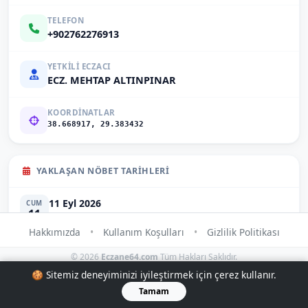
TELEFON
+902762276913
YETKILI ECZACI
ECZ. MEHTAP ALTINPINAR
KOORDINATLAR
38.668917, 29.383432
YAKLAŞAN NÖBET TARIHLERI
11 Eyl 2026
CUM
11
Cuma
Hakkımızda
•
Kullanım Koşulları
•
Gizlilik Politikası
21 Eyl 2026
PAZ
21
© 2026
Eczane64.com
Tüm Hakları Saklıdır.
Pazartesi
🍪 Sitemiz deneyiminizi iyileştirmek için çerez kullanır.
26 Eyl 2026
CUM
Tamam
26
Cumartesi