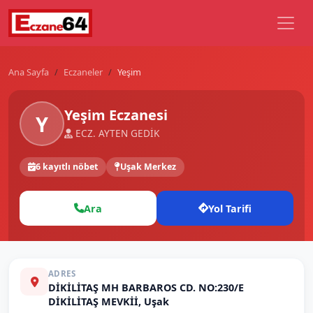
Ana Sayfa
Eczaneler
Yeşim
Yeşim Eczanesi
Y
ECZ. AYTEN GEDİK
6 kayıtlı nöbet
Uşak Merkez
Ara
Yol Tarifi
ADRES
DİKİLİTAŞ MH BARBAROS CD. NO:230/E
DİKİLİTAŞ MEVKİİ, Uşak