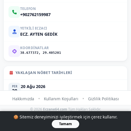
TELEFON
+902762159987
YETKILI ECZACI
ECZ. AYTEN GEDİK
KOORDINATLAR
38.677372, 29.405201
YAKLAŞAN NÖBET TARIHLERI
20 Ağu 2026
PER
20
Perşembe
Hakkımızda
•
Kullanım Koşulları
•
Gizlilik Politikası
© 2026
Eczane64.com
Tüm Hakları Saklıdır.
🍪 Sitemiz deneyiminizi iyileştirmek için çerez kullanır.
Tamam