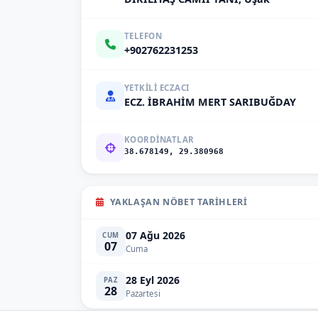
TELEFON
+902762231253
YETKILI ECZACI
ECZ. İBRAHİM MERT SARIBUĞDAY
KOORDINATLAR
38.678149, 29.380968
YAKLAŞAN NÖBET TARIHLERI
07 Ağu 2026
CUM
07
Cuma
28 Eyl 2026
PAZ
28
Pazartesi