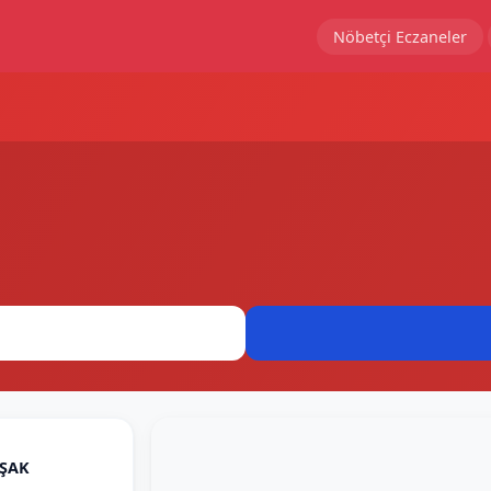
Nöbetçi Eczaneler
UŞAK